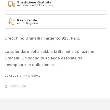
Spedizione Gratuita
in Italia con 99€ di spesa
Reso Facile
entro 14 giorni
Orecchino Granelli in argento 925. Paio.
Lo splendore della sabbia brilla nella collezione
Granelli! Un sogno di spiagge assolate da
sovrapporre e collezionare.
SKU:
DOC5004-GRANX-000AG
Condividi