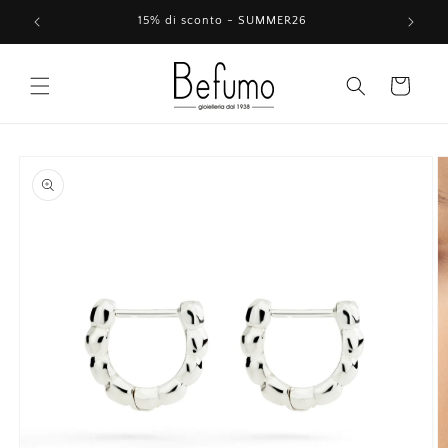
Vai
direttamente
15% di sconto - SUMMER26
ai contenuti
Carrello
Passa alle
informazioni
sul prodotto