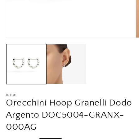
Apri
A
contenuti
c
multimediali
m
1
2
in
in
finestra
fi
modale
m
DODO
Orecchini Hoop Granelli Dodo
Argento DOC5004-GRANX-
000AG