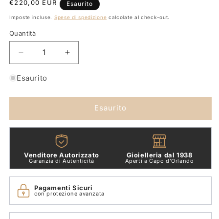
Prezzo
€220,00 EUR
Esaurito
di
Imposte incluse.
Spese di spedizione
calcolate al check-out.
listino
Quantità
Quantità
Diminuisci
Aumenta
quantità
quantità
per
per
Esaurito
Orecchini
Orecchini
Hoop
Hoop
Granelli
Granelli
Esaurito
Dodo
Dodo
Argento
Argento
DOC5004-
DOC5004-
GRANX-
GRANX-
Venditore Autorizzato
Gioielleria dal 1938
000AG
000AG
Garanzia di Autenticità
Aperti a Capo d'Orlando
Pagamenti Sicuri
con protezione avanzata