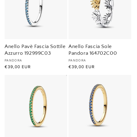
Anello Pavè Fascia Sottile
Anello Fascia Sole
Azzurro 192999C03
Pandora 164702C00
Produttore:
Produttore:
PANDORA
PANDORA
Prezzo
€39,00 EUR
Prezzo
€39,00 EUR
di
di
listino
listino