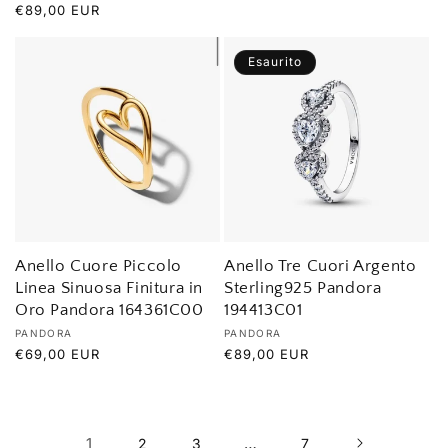
di
Prezzo
€89,00 EUR
listino
di
listino
Esaurito
Anello Cuore Piccolo
Anello Tre Cuori Argento
Linea Sinuosa Finitura in
Sterling925 Pandora
Oro Pandora 164361C00
194413C01
Produttore:
Produttore:
PANDORA
PANDORA
Prezzo
€69,00 EUR
Prezzo
€89,00 EUR
di
di
listino
listino
1
…
2
3
7