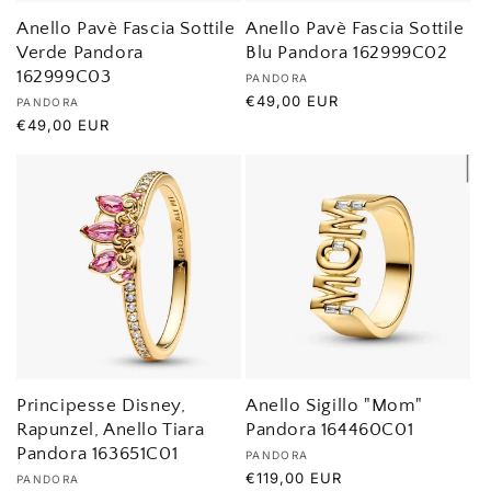
Anello Pavè Fascia Sottile
Anello Pavè Fascia Sottile
Verde Pandora
Blu Pandora 162999C02
162999C03
Produttore:
PANDORA
Prezzo
€49,00 EUR
Produttore:
PANDORA
di
Prezzo
€49,00 EUR
listino
di
listino
Principesse Disney,
Anello Sigillo "Mom"
Rapunzel, Anello Tiara
Pandora 164460C01
Pandora 163651C01
Produttore:
PANDORA
Prezzo
€119,00 EUR
Produttore:
PANDORA