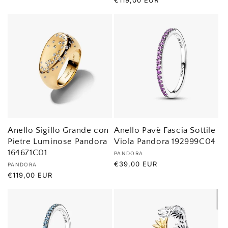
Prezzo
€119,00 EUR
listino
di
listino
Anello Sigillo Grande con
Anello Pavè Fascia Sottile
Pietre Luminose Pandora
Viola Pandora 192999C04
164671C01
Produttore:
PANDORA
Prezzo
€39,00 EUR
Produttore:
PANDORA
di
Prezzo
€119,00 EUR
listino
di
listino