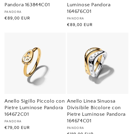
Pandora 163844C01
Luminose Pandora
164676C01
Produttore:
PANDORA
Prezzo
€89,00 EUR
Produttore:
PANDORA
di
Prezzo
€89,00 EUR
listino
di
listino
Anello Sigillo Piccolo con
Anello Linea Sinuosa
Pietre Luminose Pandora
Divisibile Bicolore con
164672C01
Pietre Luminose Pandora
164674C01
Produttore:
PANDORA
Prezzo
€79,00 EUR
Produttore:
PANDORA
di