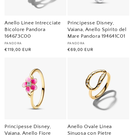
n
e
Anello Linee Intrecciate
Principesse Disney,
Bicolore Pandora
Vaiana, Anello Spirito del
:
164673C00
Mare Pandora 194641C01
Produttore:
Produttore:
PANDORA
PANDORA
Prezzo
€119,00 EUR
Prezzo
€69,00 EUR
di
di
listino
listino
Principesse Disney,
Anello Ovale Linea
Vaiana, Anello Fiore
Sinuosa con Pietre