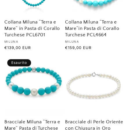
n
e
Collana Miluna “Terra e
Collana Miluna “Terra e
Mare” in Pasta di Corallo
Mare”in Pasta di Corallo
:
Turchese PCL6701
Turchese PCL4664
Produttore:
Produttore:
MILUNA
MILUNA
Prezzo
€139,00 EUR
Prezzo
€159,00 EUR
di
di
listino
listino
Esaurito
Bracciale Miluna “Terra e
Bracciale di Perle Oriente
Mare” Pasta di Turchese
con Chiusura in Oro