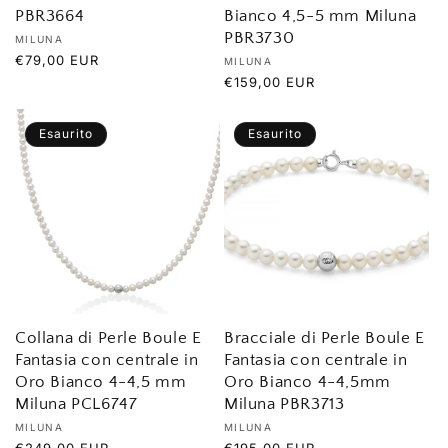
PBR3664
Bianco 4,5-5 mm Miluna
PBR3730
Produttore:
MILUNA
Prezzo
€79,00 EUR
Produttore:
MILUNA
di
Prezzo
€159,00 EUR
listino
di
listino
Esaurito
Esaurito
Collana di Perle Boule E
Bracciale di Perle Boule E
Fantasia con centrale in
Fantasia con centrale in
Oro Bianco 4-4,5 mm
Oro Bianco 4-4,5mm
Miluna PCL6747
Miluna PBR3713
Produttore:
Produttore:
MILUNA
MILUNA