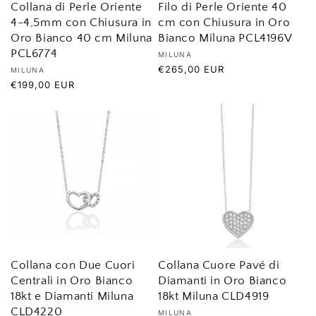
Collana di Perle Oriente
Filo di Perle Oriente 40
4-4,5mm con Chiusura in
cm con Chiusura in Oro
Oro Bianco 40 cm Miluna
Bianco Miluna PCL4196V
PCL6774
Produttore:
MILUNA
Prezzo
€265,00 EUR
Produttore:
MILUNA
di
Prezzo
€199,00 EUR
listino
di
listino
Collana con Due Cuori
Collana Cuore Pavé di
Centrali in Oro Bianco
Diamanti in Oro Bianco
18kt e Diamanti Miluna
18kt Miluna CLD4919
CLD4220
Produttore:
MILUNA