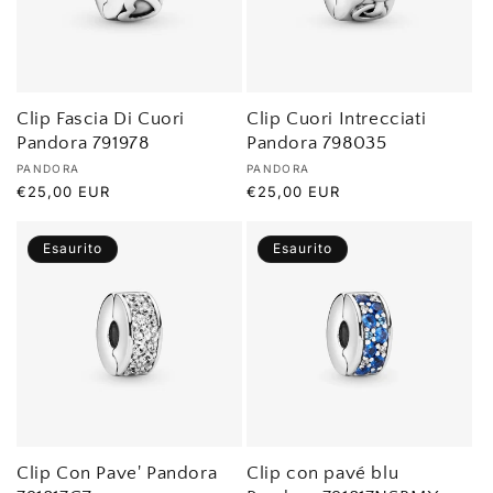
Clip Fascia Di Cuori
Clip Cuori Intrecciati
Pandora 791978
Pandora 798035
Produttore:
Produttore:
PANDORA
PANDORA
Prezzo
€25,00 EUR
Prezzo
€25,00 EUR
di
di
listino
listino
Esaurito
Esaurito
Clip Con Pave' Pandora
Clip con pavé blu