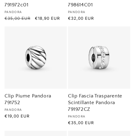
791972c01
798614C01
Produttore:
Produttore:
PANDORA
PANDORA
Prezzo
€35,00 EUR
Prezzo
€18,90 EUR
Prezzo
€32,00 EUR
di
scontato
di
listino
listino
Clip Piume Pandora
Clip Fascia Trasparente
791752
Scintillante Pandora
791972CZ
Produttore:
PANDORA
Prezzo
€19,00 EUR
Produttore:
PANDORA
di
Prezzo
€35,00 EUR
listino
di
listino