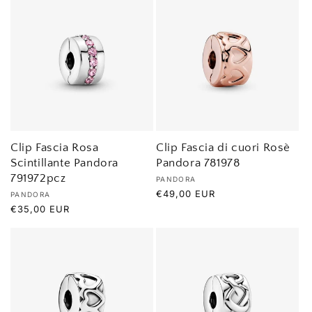
Clip Fascia Rosa
Clip Fascia di cuori Rosè
Scintillante Pandora
Pandora 781978
791972pcz
Produttore:
PANDORA
Prezzo
€49,00 EUR
Produttore:
PANDORA
di
Prezzo
€35,00 EUR
listino
di
listino