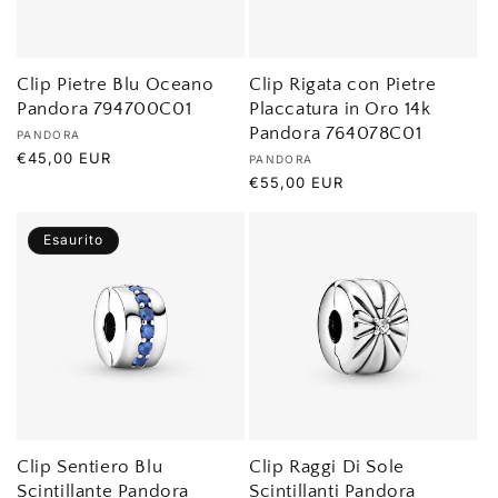
n
e
Clip Pietre Blu Oceano
Clip Rigata con Pietre
Pandora 794700C01
Placcatura in Oro 14k
:
Pandora 764078C01
Produttore:
PANDORA
Prezzo
€45,00 EUR
Produttore:
PANDORA
di
Prezzo
€55,00 EUR
listino
di
listino
Esaurito
Clip Sentiero Blu
Clip Raggi Di Sole
Scintillante Pandora
Scintillanti Pandora