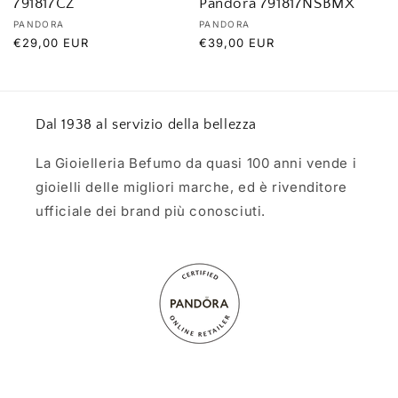
791817CZ
Pandora 791817NSBMX
Produttore:
Produttore:
PANDORA
PANDORA
Prezzo
€29,00 EUR
Prezzo
€39,00 EUR
di
di
listino
listino
Dal 1938 al servizio della bellezza
La Gioielleria Befumo da quasi 100 anni vende i
gioielli delle migliori marche, ed è rivenditore
ufficiale dei brand più conosciuti.