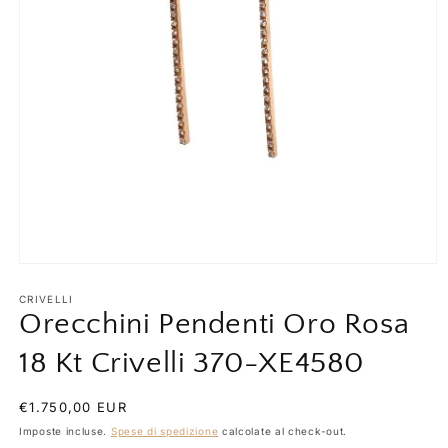
Apri
contenuti
multimediali
CRIVELLI
1
Orecchini Pendenti Oro Rosa
in
finestra
18 Kt Crivelli 370-XE4580
modale
Prezzo
€1.750,00 EUR
di
Imposte incluse.
Spese di spedizione
calcolate al check-out.
listino