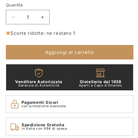
Quantità
Quantità
Diminuisci
Aumenta
quantità
quantità
per
per
Scorte ridotte: ne restano 1
Orecchini
Orecchini
Pendenti
Pendenti
Oro
Oro
Aggiungi al carrello
Rosa
Rosa
18
18
Kt
Kt
Crivelli
Crivelli
Venditore Autorizzato
Gioielleria dal 1938
370-
370-
Garanzia di Autenticità
Aperti a Capo d'Orlando
XE4580
XE4580
Pagamenti Sicuri
con protezione avanzata
Spedizione Gratuita
in Italia con 99€ di spesa