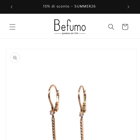
Vai
direttamente
15% di sconto - SUMMER26
ai contenuti
Carrello
Passa alle
informazioni
sul prodotto