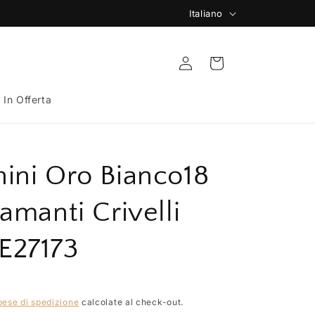
L
Italiano
🚚 Spedizione Gratuita da 149€
i
n
Accedi
Carrello
g
u
️ In Offerta
a
ini Oro Bianco18
iamanti Crivelli
E27173
pese di spedizione
calcolate al check-out.