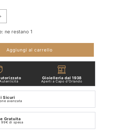
Aumenta
quantità
per
e: ne restano 1
Orecchini
Oro
Bianco18
Aggiungi al carrello
Kt
E
Diamanti
Crivelli
utorizzato
Gioielleria dal 1938
035-
Autenticità
Aperti a Capo d'Orlando
VE27173
 Sicuri
ione avanzata
e Gratuita
on 99€ di spesa