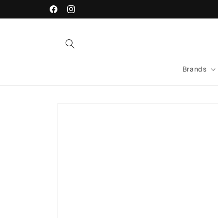
Vai
direttamente
Facebook
Instagram
ai contenuti
Brands
Passa alle
informazioni
sul prodotto