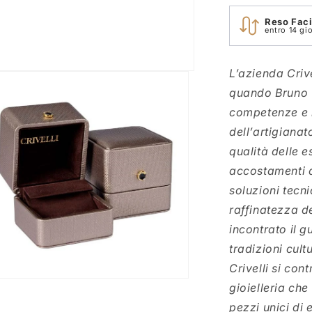
Reso Faci
entro 14 gio
L’azienda Crive
quando Bruno C
competenze e l
dell’artigianat
qualità delle e
accostamenti di
soluzioni tecni
raffinatezza d
incontrato il g
tradizioni cultu
Crivelli si co
gioielleria che
enuti
imediali
pezzi unici di 