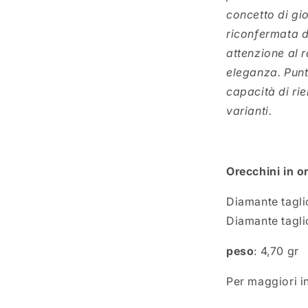
concetto di gi
tra
riconfermata da
ale
attenzione al 
eleganza. Punt
capacità di rie
varianti.
Orecchini in o
Diamante tagl
Diamante tagl
peso
: 4,70 gr
Per maggiori i