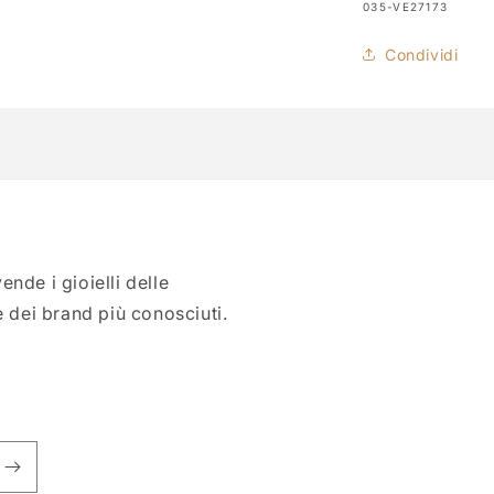
SKU:
035-VE27173
Condividi
nde i gioielli delle
e dei brand più conosciuti.