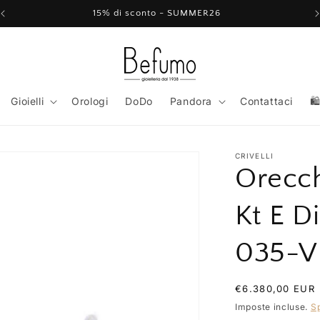
15% di sconto - SUMMER26
Gioielli
Orologi
DoDo
Pandora
Contattaci
🛍
CRIVELLI
Orecch
Kt E D
035-V
Prezzo
€6.380,00 EUR
di
Imposte incluse.
S
listino