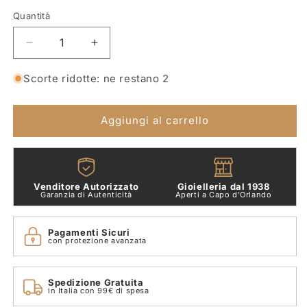
listino
Quantità
Quantità
Diminuisci
Aumenta
quantità
quantità
per
per
Scorte ridotte: ne restano 2
Orecchini
Orecchini
Fiocco
Fiocco
Luminoso
Luminoso
Aggiungi al carrello
Piccolo
Piccolo
Pandora
Pandora
263507C01
263507C01
Venditore Autorizzato
Gioielleria dal 1938
Garanzia di Autenticità
Aperti a Capo d'Orlando
Pagamenti Sicuri
con protezione avanzata
Spedizione Gratuita
in Italia con 99€ di spesa