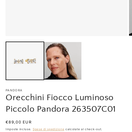
Apri
A
contenuti
c
multimediali
m
1
2
in
in
finestra
fi
modale
m
PANDORA
Orecchini Fiocco Luminoso
Piccolo Pandora 263507C01
Prezzo
€89,00 EUR
di
Imposte incluse.
Spese di spedizione
calcolate al check-out.