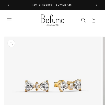
Vai
direttamente
15% di sconto - SUMMER26
ai contenuti
Carrello
Passa alle
informazioni
sul prodotto