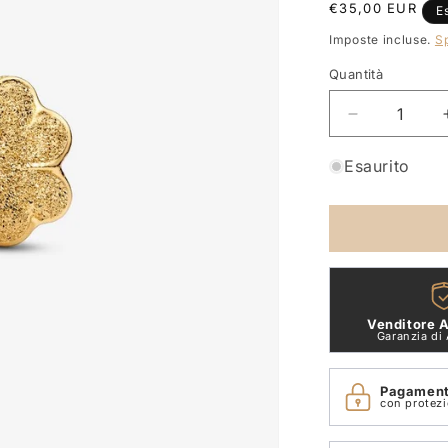
Prezzo
€35,00 EUR
E
di
Imposte incluse.
S
listino
Quantità
Quantità
Diminuisci
quantità
per
Esaurito
Mini
Charm
Quadrifoglio
effetto
diamantato
Placcatura
in
Venditore A
Oro
Garanzia di 
14k
Pandora
Pagamenti
764047C00
con protez