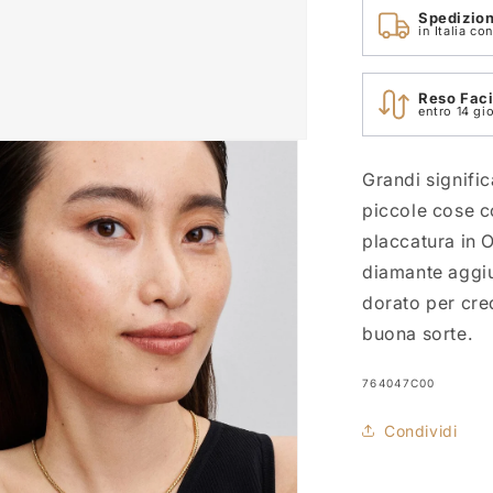
Spedizion
in Italia c
Reso Faci
entro 14 gio
Grandi signific
piccole cose c
placcatura in O
diamante aggiu
dorato per cred
buona sorte.
SKU:
764047C00
Condividi