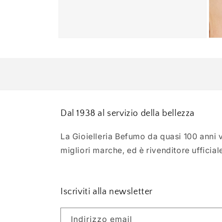
Apri
Apri
contenuti
cont
multimediali
mult
2
3
in
in
finestra
fines
modale
mod
Dal 1938 al servizio della bellezza
La Gioielleria Befumo da quasi 100 anni ve
migliori marche, ed è rivenditore ufficial
Iscriviti alla newsletter
Indirizzo email