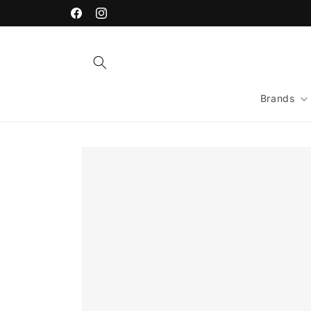
Vai
direttamente
Facebook
Instagram
ai contenuti
Brands
Passa alle
informazioni
sul prodotto