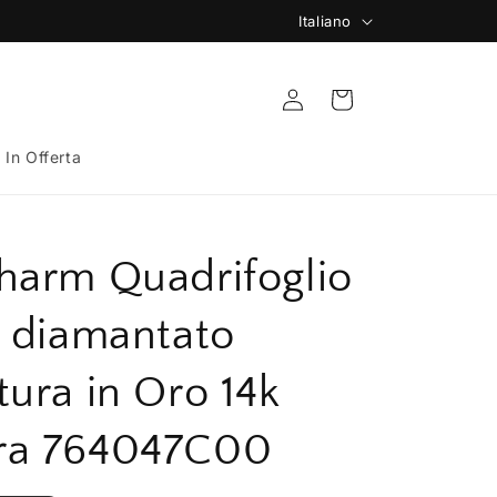
L
Italiano
🚚 Spedizione Gratuita da 149€
i
n
Accedi
Carrello
g
u
️ In Offerta
a
harm Quadrifoglio
o diamantato
tura in Oro 14k
ra 764047C00