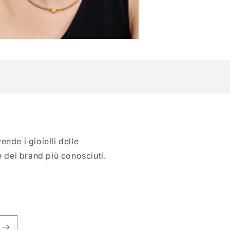
enuti
imediali
tra
ale
nde i gioielli delle
e dei brand più conosciuti.