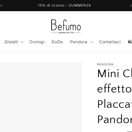
15% di sconto - SUMMER26
Gioielli
Orologi
DoDo
Pandora
Contattaci
🛍
PANDORA
Mini C
effett
Placca
Pando