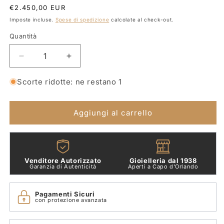
Prezzo
€2.450,00 EUR
di
Imposte incluse.
Spese di spedizione
calcolate al check-out.
listino
Quantità
Quantità
Diminuisci
Aumenta
quantità
quantità
per
per
Scorte ridotte: ne restano 1
Collana
Collana
Oro
Oro
Bianco
Bianco
Aggiungi al carrello
Centrale
Centrale
Pietra
Pietra
Semipreziosa
Semipreziosa
e
e
Venditore Autorizzato
Gioielleria dal 1938
Diamanti
Diamanti
Garanzia di Autenticità
Aperti a Capo d'Orlando
Pasquale
Pasquale
Bruni
Bruni
Pagamenti Sicuri
8131b
8131b
con protezione avanzata