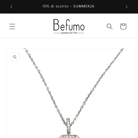
Vai
direttamente
15% di sconto - SUMMER26
ai contenuti
Carrello
Passa alle
informazioni
sul prodotto