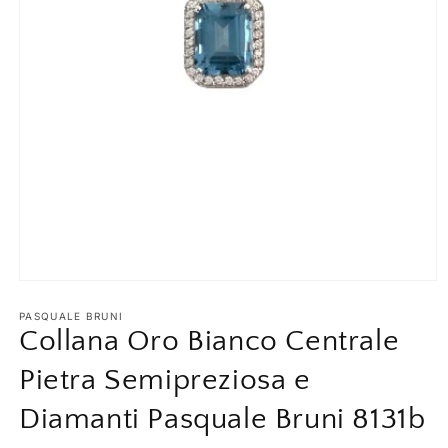
Apri
contenuti
multimediali
PASQUALE BRUNI
1
Collana Oro Bianco Centrale
in
finestra
Pietra Semipreziosa e
modale
Diamanti Pasquale Bruni 8131b