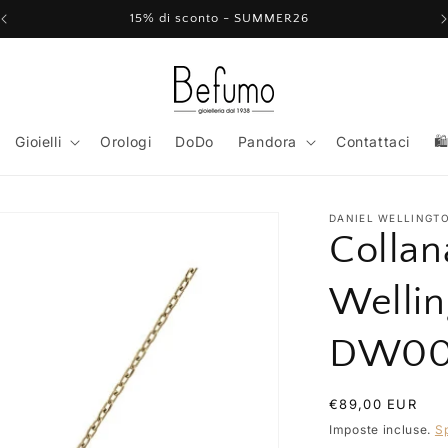
15% di sconto - SUMMER26
Gioielli
Orologi
DoDo
Pandora
Contattaci
🛍
DANIEL WELLINGT
Collan
Wellin
DW00
Prezzo
€89,00 EUR
di
Imposte incluse.
S
listino