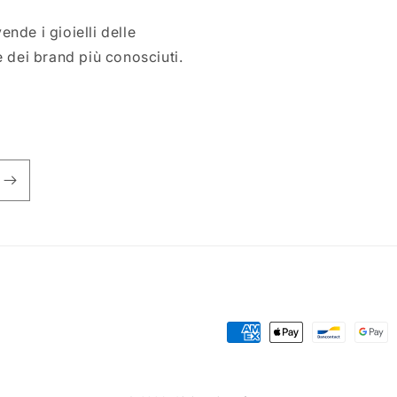
nde i gioielli delle
e dei brand più conosciuti.
Metodi
di
pagamento