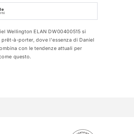
le
rni
niel Wellington ELAN DW00400515 si
i prêt-à-porter, dove l'essenza di Daniel
combina con le tendenze attuali per
i come questo.