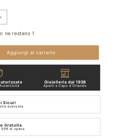
Aumenta
quantità
per
e: ne restano 1
Collana
Elan
Daniel
Aggiungi al carrello
Wellington
15
DW00400515
utorizzato
Gioielleria dal 1938
Autenticità
Aperti a Capo d'Orlando
 Sicuri
ione avanzata
e Gratuita
on 99€ di spesa