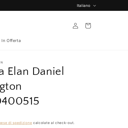
L
Italiano
🚚 Spedizione Gratuita da 149€
i
n
Accedi
Carrello
g
u
️ In Offerta
a
ON
a Elan Daniel
gton
400515
pese di spedizione
calcolate al check-out.