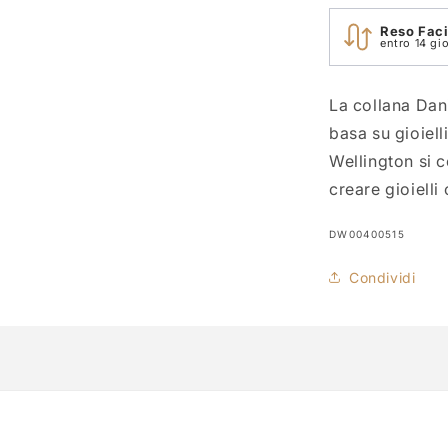
Reso Faci
entro 14 gio
La collana Da
basa su gioiell
Wellington si 
creare gioiell
SKU:
DW00400515
Condividi