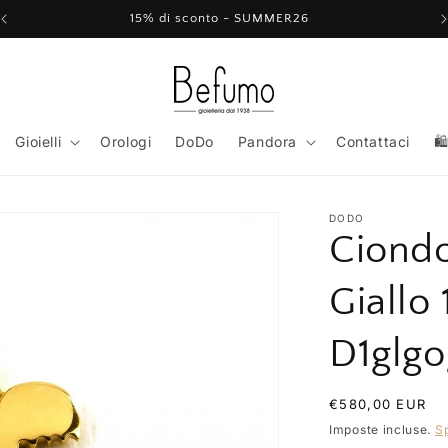
15% di sconto - SUMMER26
Gioielli
Orologi
DoDo
Pandora
Contattaci
🛍
DODO
Ciondo
Giallo
D1glgo
Prezzo
€580,00 EUR
di
Imposte incluse.
S
listino