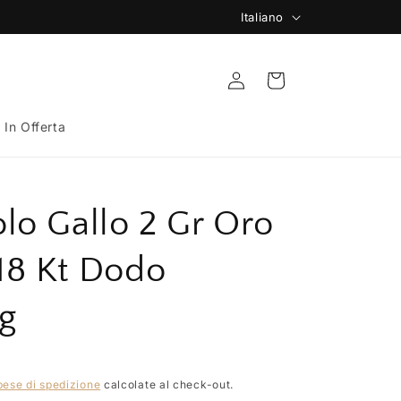
L
Italiano
🚚 Spedizione Gratuita da 149€
i
n
Accedi
Carrello
g
u
️ In Offerta
a
lo Gallo 2 Gr Oro
 18 Kt Dodo
g
pese di spedizione
calcolate al check-out.