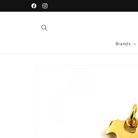
Vai
direttamente
Facebook
Instagram
ai contenuti
Brands
Passa alle
informazioni
sul prodotto