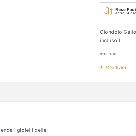
Reso Faci
entro 14 gio
Ciondolo Gallo 
incluso.I
SKU:
D1GLGOG
Condividi
nde i gioielli delle