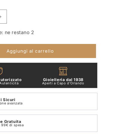
Aumenta
quantità
per
e: ne restano 2
Ciondolo
Gallo
2
Aggiungi al carrello
Gr
Oro
Giallo
18
utorizzato
Gioielleria dal 1938
Kt
Autenticità
Aperti a Capo d'Orlando
Dodo
D1glgog
 Sicuri
ione avanzata
e Gratuita
on 99€ di spesa