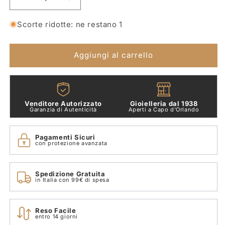
Diminuisci
Aumenta
quantità
quantità
per
per
Scorte ridotte: ne restano 1
Ciondolo
Ciondolo
Dalmata
Dalmata
Oro
Oro
Aggiungi al carrello
Bianco
Bianco
18
18
Kt
Kt
e
e
Venditore Autorizzato
Gioielleria dal 1938
Diamanti
Diamanti
Garanzia di Autenticità
Aperti a Capo d'Orlando
Bianchi
Bianchi
e
e
Pagamenti Sicuri
Neri
Neri
con protezione avanzata
Dodo
Dodo
D16dagob/b/bb
D16dagob/b/bb
Spedizione Gratuita
in Italia con 99€ di spesa
Reso Facile
entro 14 giorni