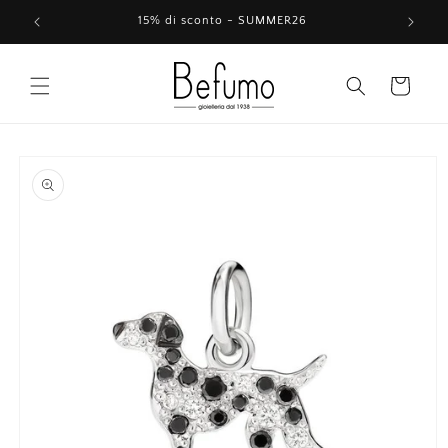
Vai
direttamente
15% di sconto - SUMMER26
ai contenuti
Carrello
Passa alle
informazioni
sul prodotto