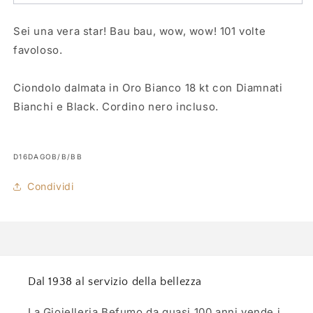
Sei una vera star! Bau bau, wow, wow! 101 volte
favoloso.
Ciondolo dalmata in Oro Bianco 18 kt con Diamnati
Bianchi e Black. Cordino nero incluso.
SKU:
D16DAGOB/B/BB
Condividi
Dal 1938 al servizio della bellezza
La Gioielleria Befumo da quasi 100 anni vende i