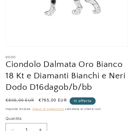
Apri
contenuti
multimediali
DODO
1
Ciondolo Dalmata Oro Bianco
in
finestra
18 Kt e Diamanti Bianchi e Neri
modale
Dodo D16dagob/b/bb
Prezzo
€805,00 EUR
Prezzo
€765,00 EUR
In offerta
di
scontato
Imposte incluse.
Spese di spedizione
calcolate al check-out.
listino
Quantità
Quantità