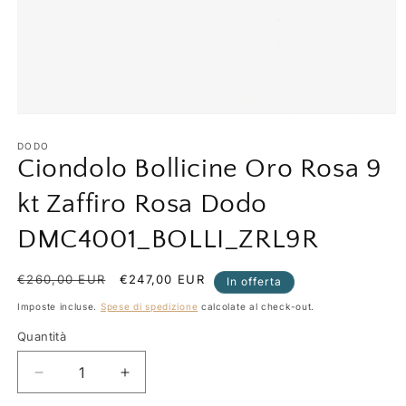
Apri
contenuti
multimediali
DODO
1
Ciondolo Bollicine Oro Rosa 9
in
finestra
kt Zaffiro Rosa Dodo
modale
DMC4001_BOLLI_ZRL9R
Prezzo
€260,00 EUR
Prezzo
€247,00 EUR
In offerta
di
scontato
Imposte incluse.
Spese di spedizione
calcolate al check-out.
listino
Quantità
Quantità
Diminuisci
Aumenta
quantità
quantità