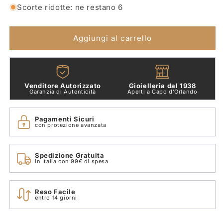
per
per
Scorte ridotte: ne restano 6
Ciondolo
Ciondolo
Bollicine
Bollicine
Oro
Oro
Aggiungi al carrello
Rosa
Rosa
9
9
kt
kt
Zaffiro
Zaffiro
Venditore Autorizzato
Gioielleria dal 1938
Rosa
Rosa
Garanzia di Autenticità
Aperti a Capo d'Orlando
Dodo
Dodo
DMC4001_BOLLI_ZRL9R
DMC4001_BOLLI_ZRL9R
Pagamenti Sicuri
con protezione avanzata
Spedizione Gratuita
in Italia con 99€ di spesa
Reso Facile
entro 14 giorni