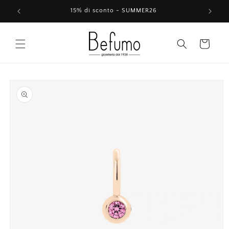
Vai
direttamente
15% di sconto - SUMMER26
ai contenuti
Carrello
Passa alle
informazioni
sul prodotto