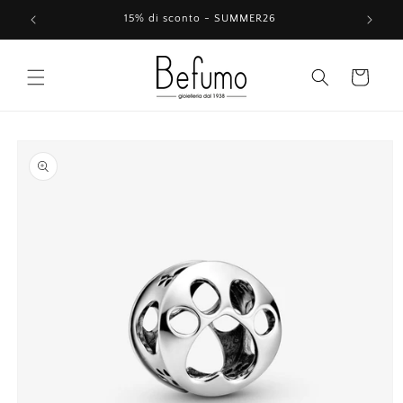
Vai
direttamente
15% di sconto - SUMMER26
ai contenuti
Carrello
Passa alle
informazioni
sul prodotto