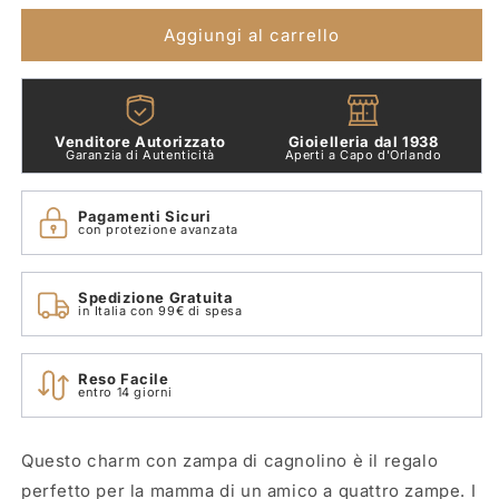
Zampa
Zampa
Openwork
Openwork
Aggiungi al carrello
Pandora
Pandora
798869c00
798869c00
Venditore Autorizzato
Gioielleria dal 1938
Garanzia di Autenticità
Aperti a Capo d'Orlando
Pagamenti Sicuri
con protezione avanzata
Spedizione Gratuita
in Italia con 99€ di spesa
Reso Facile
entro 14 giorni
Questo charm con zampa di cagnolino è il regalo
perfetto per la mamma di un amico a quattro zampe. I