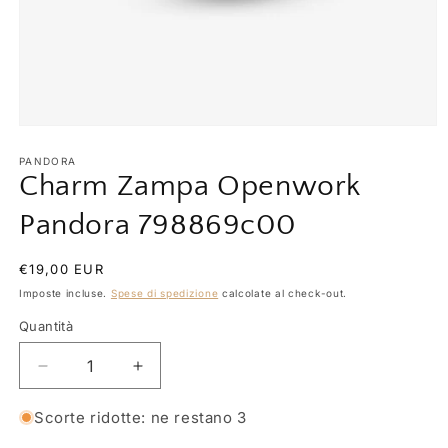
Apri
contenuti
multimediali
PANDORA
1
Charm Zampa Openwork
in
finestra
Pandora 798869c00
modale
Prezzo
€19,00 EUR
di
Imposte incluse.
Spese di spedizione
calcolate al check-out.
listino
Quantità
Quantità
Diminuisci
Aumenta
quantità
quantità
per
per
Scorte ridotte: ne restano 3
Charm
Charm