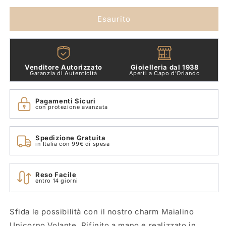
Pandora
Pandora
Maialino
Maialino
Esaurito
Unicorno
Unicorno
Volante
Volante
792573C01
792573C01
Venditore Autorizzato
Gioielleria dal 1938
Garanzia di Autenticità
Aperti a Capo d'Orlando
Pagamenti Sicuri
con protezione avanzata
Spedizione Gratuita
in Italia con 99€ di spesa
Reso Facile
entro 14 giorni
Sfida le possibilità con il nostro charm Maialino
Unicorno Volante. Rifinito a mano e realizzato in