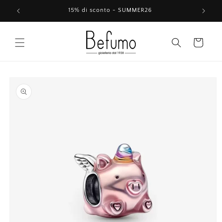
Vai
direttamente
15% di sconto - SUMMER26
ai contenuti
Carrello
Passa alle
informazioni
sul prodotto