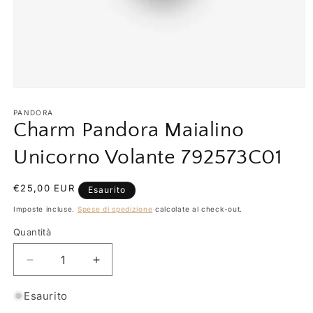
Apri
contenuti
multimediali
PANDORA
1
Charm Pandora Maialino
in
finestra
Unicorno Volante 792573C01
modale
Prezzo
€25,00 EUR
Esaurito
di
Imposte incluse.
Spese di spedizione
calcolate al check-out.
listino
Quantità
Quantità
Diminuisci
Aumenta
quantità
quantità
per
per
Esaurito
Charm
Charm